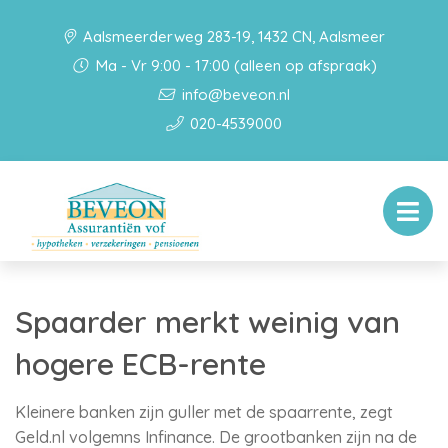
Aalsmeerderweg 283-19, 1432 CN, Aalsmeer
Ma - Vr 9:00 - 17:00 (alleen op afspraak)
info@beveon.nl
020-4539000
Spaarder merkt weinig van
hogere ECB-rente
Kleinere banken zijn guller met de spaarrente, zegt
Geld.nl volgemns Infinance. De grootbanken zijn na de