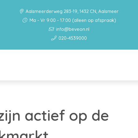
Aalsmeerderweg 283-19, 1432 CN, Aalsmeer
Ma - Vr 9:00 - 17:00 (alleen op afspraak)
info@beveon.nl
020-4539000
ijn actief op de
kmarkt