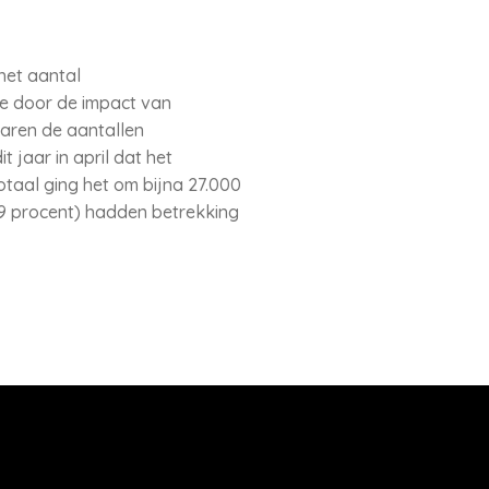
het aantal
de door de impact van
 waren de aantallen
 jaar in april dat het
aal ging het om bijna 27.000
,9 procent) hadden betrekking