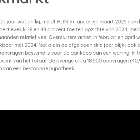
t jaar wat grillig, meldt HDN. In januari en maart 2025 nam 
ctievelijk 28 en 48 procent toe ten opzichte van 2024, me
aanden relatief veel Oversluiters actief. In februari en april
ar met 2024. Net als in de afgelopen drie jaar blijkt ook dit
nvragen bestemd is voor de aankoop van een woning. In tot
cent van het totaal. De overige circa 18.500 aanvragen (40
en van een bestaande hypotheek.