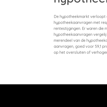
De hypotheekmarkt verloopt di
hypotheekaanvragen met respe
rentestijgingen. Er waren die m
hypotheekaanvragen vergelijkba
merendeel van de hypotheekaa
aanvragen, goed voor 59,1 pro
op het oversluiten of verhog