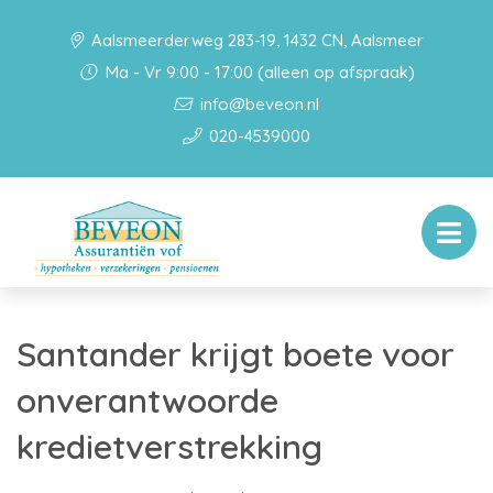
Aalsmeerderweg 283-19, 1432 CN, Aalsmeer
Ma - Vr 9:00 - 17:00 (alleen op afspraak)
info@beveon.nl
020-4539000
Santander krijgt boete voor
onverantwoorde
kredietverstrekking