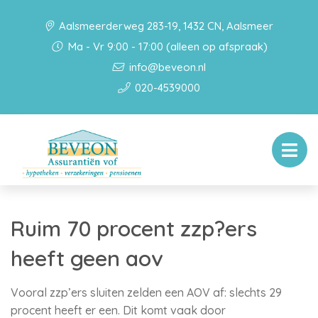
Aalsmeerderweg 283-19, 1432 CN, Aalsmeer
Ma - Vr 9:00 - 17:00 (alleen op afspraak)
info@beveon.nl
020-4539000
Ruim 70 procent zzp?ers
heeft geen aov
Vooral zzp’ers sluiten zelden een AOV af: slechts 29
procent heeft er een. Dit komt vaak door