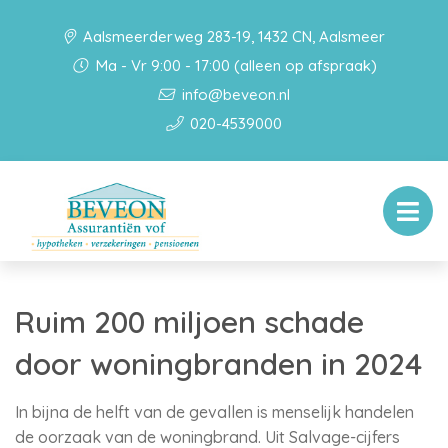
Aalsmeerderweg 283-19, 1432 CN, Aalsmeer
Ma - Vr 9:00 - 17:00 (alleen op afspraak)
info@beveon.nl
020-4539000
Ruim 200 miljoen schade
door woningbranden in 2024
In bijna de helft van de gevallen is menselijk handelen
de oorzaak van de woningbrand. Uit Salvage-cijfers