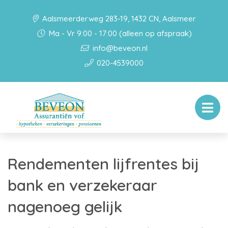
Aalsmeerderweg 283-19, 1432 CN, Aalsmeer
Ma - Vr 9:00 - 17:00 (alleen op afspraak)
info@beveon.nl
020-4539000
Rendementen lijfrentes bij
bank en verzekeraar
nagenoeg gelijk