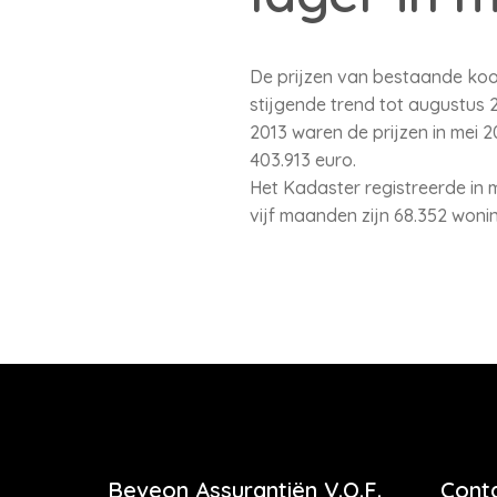
De prijzen van bestaande koo
stijgende trend tot augustus 2
2013 waren de prijzen in mei 
403.913 euro.
Het Kadaster registreerde in m
vijf maanden zijn 68.352 woni
Beveon Assurantiën V.O.F.
Cont