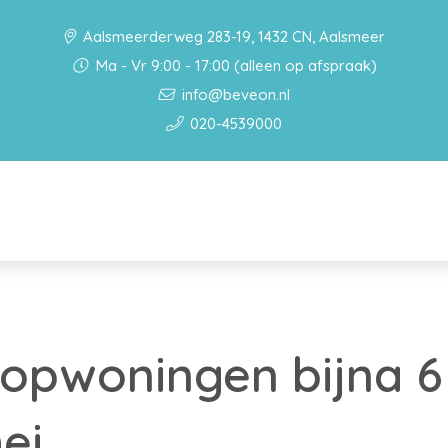
Aalsmeerderweg 283-19, 1432 CN, Aalsmeer
Ma - Vr 9:00 - 17:00 (alleen op afspraak)
info@beveon.nl
020-4539000
oopwoningen bijna 6
ei