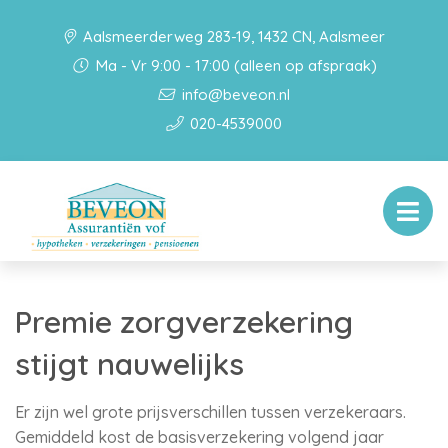
Aalsmeerderweg 283-19, 1432 CN, Aalsmeer
Ma - Vr 9:00 - 17:00 (alleen op afspraak)
info@beveon.nl
020-4539000
Premie zorgverzekering
stijgt nauwelijks
Er zijn wel grote prijsverschillen tussen verzekeraars.
Gemiddeld kost de basisverzekering volgend jaar