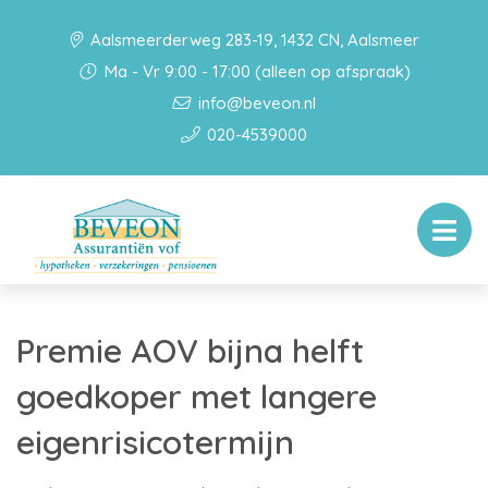
Aalsmeerderweg 283-19, 1432 CN, Aalsmeer
Ma - Vr 9:00 - 17:00 (alleen op afspraak)
info@beveon.nl
020-4539000
Premie AOV bijna helft
goedkoper met langere
eigenrisicotermijn