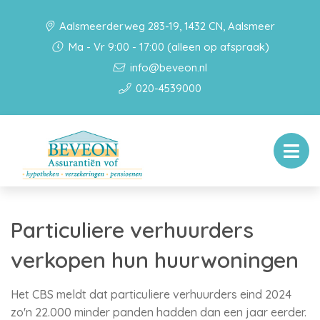
Aalsmeerderweg 283-19, 1432 CN, Aalsmeer
Ma - Vr 9:00 - 17:00 (alleen op afspraak)
info@beveon.nl
020-4539000
Particuliere verhuurders
verkopen hun huurwoningen
Het CBS meldt dat particuliere verhuurders eind 2024
zo'n 22.000 minder panden hadden dan een jaar eerder.