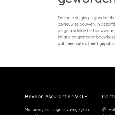
De forse stijging is goeddee
opnieuw te bouwen, in dezelfd
de gemiddelde herbouwwaarde 
Inflatie en gestegen bouwkos
dat meer cijfers heeft gepubl
Beveon Assurantiën V.O.F.
Cont
Met onze jarenlange ervaring kijken
Aal