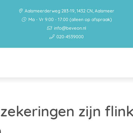
Aalsmeerderweg 283-19, 1432 CN, Aalsmeer
Ma - Vr 9:00 - 17:00 (alleen op afspraak)
info@beveon.nl
020-4539000
zekeringen zijn flin
n