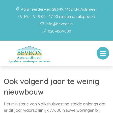
Aalsmeerderweg 283-19, 1432 CN, Aalsmeer
Ma - Vr 9:00 - 17:00 (alleen op afspraak)
info@beveon.nl
020-4539000
Ook volgend jaar te weinig
nieuwbouw
Het ministerie van Volkshuisvesting stelde onlangs dat
er dit jaar waarschijnlijk 77.600 nieuwe woningen bij