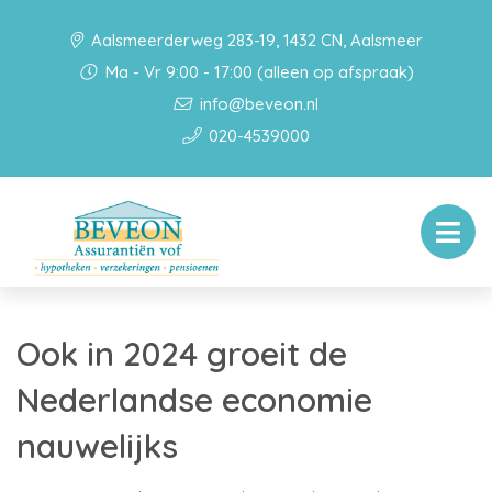
Aalsmeerderweg 283-19, 1432 CN, Aalsmeer
Ma - Vr 9:00 - 17:00 (alleen op afspraak)
info@beveon.nl
020-4539000
Ook in 2024 groeit de
Nederlandse economie
nauwelijks