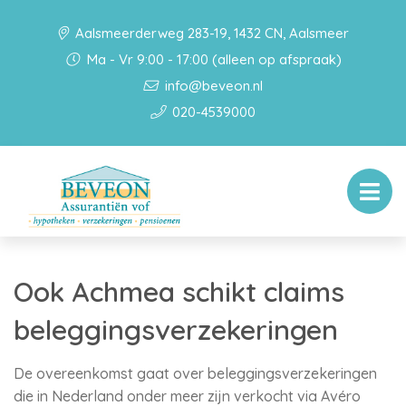
Aalsmeerderweg 283-19, 1432 CN, Aalsmeer
Ma - Vr 9:00 - 17:00 (alleen op afspraak)
info@beveon.nl
020-4539000
Ook Achmea schikt claims
beleggingsverzekeringen
De overeenkomst gaat over beleggingsverzekeringen
die in Nederland onder meer zijn verkocht via Avéro