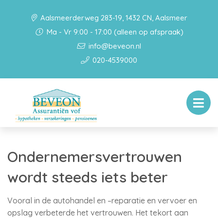
Aalsmeerderweg 283-19, 1432 CN, Aalsmeer
Ma - Vr 9:00 - 17:00 (alleen op afspraak)
info@beveon.nl
020-4539000
Ondernemersvertrouwen
wordt steeds iets beter
Vooral in de autohandel en –reparatie en vervoer en
opslag verbeterde het vertrouwen. Het tekort aan