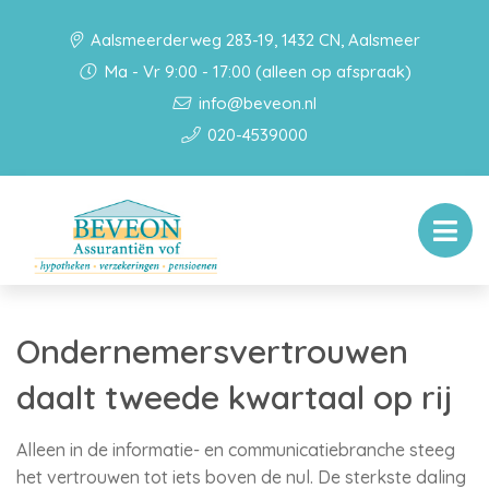
Aalsmeerderweg 283-19, 1432 CN, Aalsmeer
Ma - Vr 9:00 - 17:00 (alleen op afspraak)
info@beveon.nl
020-4539000
Ondernemersvertrouwen
daalt tweede kwartaal op rij
Alleen in de informatie- en communicatiebranche steeg
het vertrouwen tot iets boven de nul. De sterkste daling