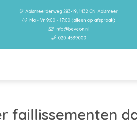
Aalsmeerderweg 283-19, 1432 CN, Aalsmeer
Ma - Vr 9:00 - 17:00 (alleen op afspraak)
info@beveon.nl
020-4539000
r faillissementen d