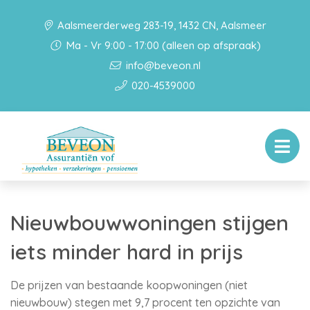
Aalsmeerderweg 283-19, 1432 CN, Aalsmeer
Ma - Vr 9:00 - 17:00 (alleen op afspraak)
info@beveon.nl
020-4539000
Nieuwbouwwoningen stijgen
iets minder hard in prijs
De prijzen van bestaande koopwoningen (niet
nieuwbouw) stegen met 9,7 procent ten opzichte van