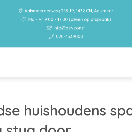
Aalsmeerderweg 283-19, 1432 CN, Aalsmeer
Ma - Vr 9:00 - 17:00 (alleen op afspraak)
info@beveon.nl
020-4539000
dse huishoudens sp
 stug door