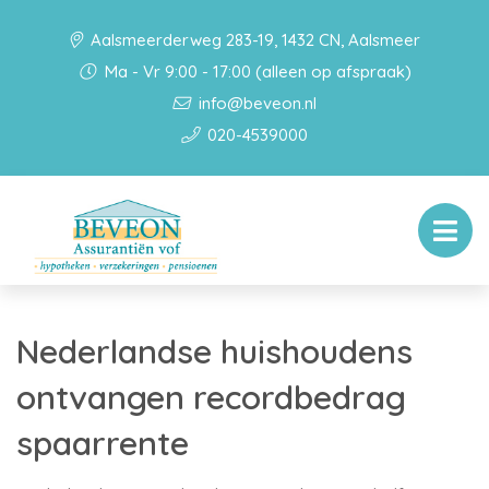
Aalsmeerderweg 283-19, 1432 CN, Aalsmeer
Ma - Vr 9:00 - 17:00 (alleen op afspraak)
info@beveon.nl
020-4539000
Nederlandse huishoudens
ontvangen recordbedrag
spaarrente