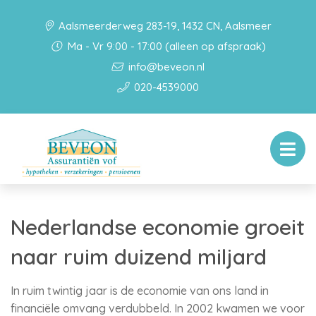
Aalsmeerderweg 283-19, 1432 CN, Aalsmeer
Ma - Vr 9:00 - 17:00 (alleen op afspraak)
info@beveon.nl
020-4539000
Nederlandse economie groeit
naar ruim duizend miljard
In ruim twintig jaar is de economie van ons land in
financiële omvang verdubbeld. In 2002 kwamen we voor