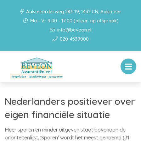
Aalsmeerderweg 283-19, 1432 CN, Aalsmeer
Ma - Vr 9:00 - 17:00 (alleen op afspraak)
info@beveon.nl
020-4539000
Nederlanders positiever over
eigen financiële situatie
Meer sparen en minder uitgeven staat bovenaan de
prioriteitenlijst. 'Sparen' wordt het meest genoemd (31