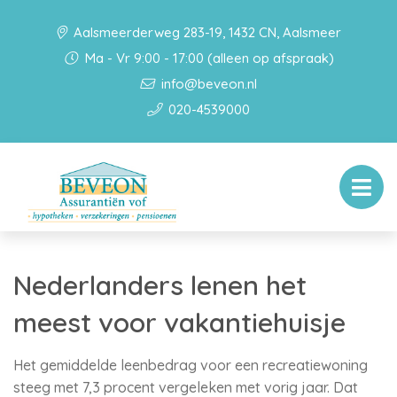
Aalsmeerderweg 283-19, 1432 CN, Aalsmeer
Ma - Vr 9:00 - 17:00 (alleen op afspraak)
info@beveon.nl
020-4539000
Nederlanders lenen het
meest voor vakantiehuisje
Het gemiddelde leenbedrag voor een recreatiewoning
steeg met 7,3 procent vergeleken met vorig jaar. Dat