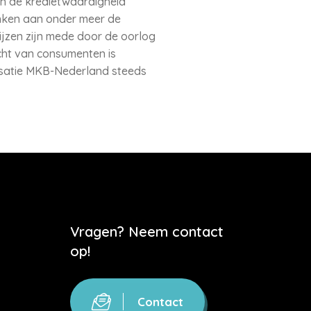
 en de kredietwaardigheid
anken aan onder meer de
rijzen zijn mede door de oorlog
cht van consumenten is
nisatie MKB-Nederland steeds
Vragen? Neem contact
op!
Contact