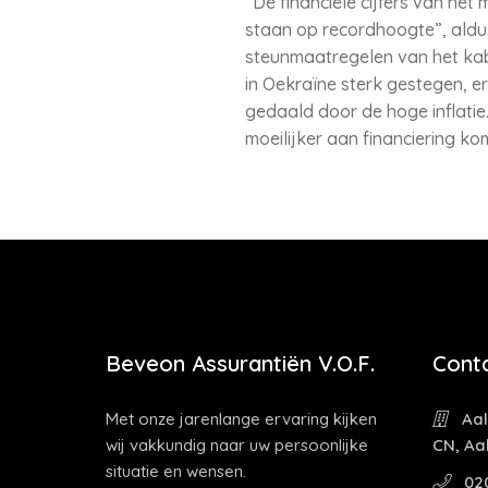
“De financiële cijfers van he
staan op recordhoogte”, aldus
steunmaatregelen van het kabin
in Oekraïne sterk gestegen, e
gedaald door de hoge inflati
moeilijker aan financiering ko
Beveon Assurantiën V.O.F.
Cont
Met onze jarenlange ervaring kijken
Aal
wij vakkundig naar uw persoonlijke
CN, Aa
situatie en wensen.
02