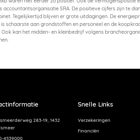
t mkb waren niet eerder zo positief. Ook de vermogenspositie
 accountantsorganisatie SRA. De positieve cijfers zijn te d
et. Tegelijkertijd blijven er grote uitdagingen. De energiep
r is schaarste aan grondstoffen en personeel en de koopkra
e. Ook kan het midden- en kleinbedrijf volgens brancheorga
men.
actinformatie
Snelle Links
smeerderweg 283-19, 1432
Verzekeringen
lsmeer
Financiën
0-4539000