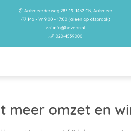
Aalsmeerderweg 283-19, 1432 CN, Aalsmeer
Ma - Vr 9:00 - 17:00 (alleen op afspraak)
info@beveon.nl
020-4539000
t meer omzet en wi