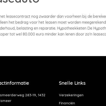
t het leasecontract nog zwaarder dan voorheen bij de berek
alleen het bedrag voor het leasen moet worden meegereken
erhoud, belasting en reparatie. Hypotheekketen De Hypoth
oper tot wel 80.000 euro minder kan lenen door zo'n leasec
actinformatie
Snelle Links
smeerderweg 283-19, 1432
Verzekeringen
lsmeer
Financiën