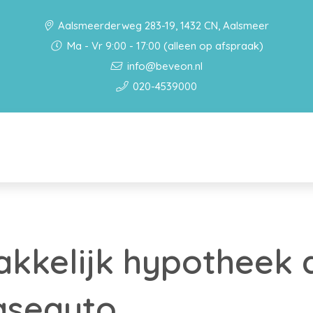
Aalsmeerderweg 283-19, 1432 CN, Aalsmeer
Ma - Vr 9:00 - 17:00 (alleen op afspraak)
info@beveon.nl
020-4539000
kkelijk hypotheek 
aseauto