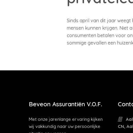
Sinds april van dit jaar weeg
mensen kunnen krijgen. Niet 
consumenten betalen voor ond
sommige gevallen een huizenk
Beveon Assurantiën V.O.F.
Cont
Met onze jarenlange ervaring kijken
Aal
wij vakkundig naar uw persoonlijke
CN, Aa