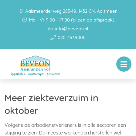
Aalsmeerderweg 283-19, 1432 CN, Aalsmeer
Ma - Vr 9:00 - 17:00 (alleen op afspraak)
info@beveon.nl
020-4539000
Meer ziekteverzuim in
oktober
Volgens de arbodienstverleners is in alle sectoren een
stijging te zien. De meeste werkenden herstellen wel