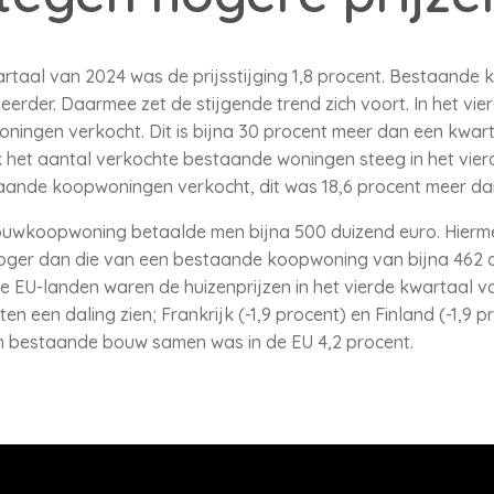
rtaal van 2024 was de prijsstijging 1,8 procent. Bestaande
erder. Daarmee zet de stijgende trend zich voort. In het vie
ingen verkocht. Dit is bijna 30 procent meer dan een kwart
 het aantal verkochte bestaande woningen steeg in het vier
aande koopwoningen verkocht, dit was 18,6 procent meer dan
wkoopwoning betaalde men bijna 500 duizend euro. Hiermee
er dan die van een bestaande koopwoning van bijna 462 dui
lle EU-landen waren de huizenprijzen in het vierde kwartaal 
ten een daling zien; Frankrijk (-1,9 procent) en Finland (-1,9
en bestaande bouw samen was in de EU 4,2 procent.