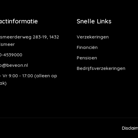
actinformatie
Snelle Links
smeerderweg 283-19, 1432
Verzekeringen
lsmeer
Financiën
0-4539000
Pensioen
o@beveon.nl
Bedrijfsverzekeringen
 Vr 9:00 - 17:00 (alleen op
ak)
Disclai