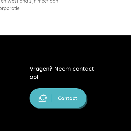
 en Westland zijn meer dan
orporatie.
Vragen? Neem contact
op!
Contact