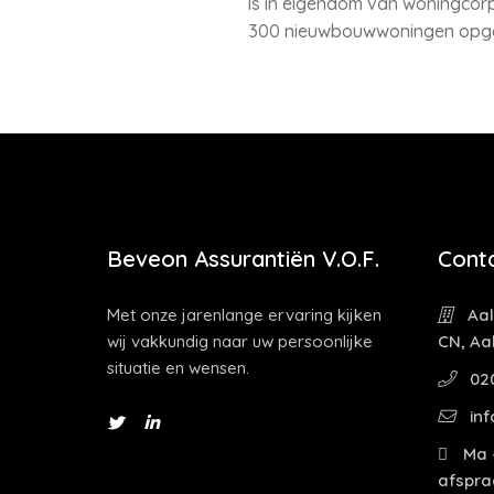
is in eigendom van woningcor
300 nieuwbouwwoningen opgel
Beveon Assurantiën V.O.F.
Cont
Met onze jarenlange ervaring kijken
Aal
wij vakkundig naar uw persoonlijke
CN, Aa
situatie en wensen.
02
inf
Ma -
afspra