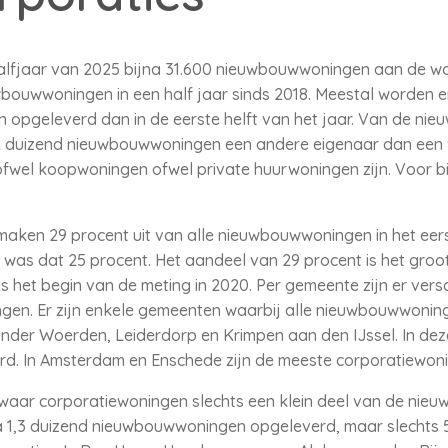
te halfjaar van 2025 bijna 31.600 nieuwbouwwoningen aan de
uwbouwwoningen in een half jaar sinds 2018. Meestal worden e
opgeleverd dan in de eerste helft van het jaar. Van de nie
2 duizend nieuwbouwwoningen een andere eigenaar dan een w
ofwel koopwoningen ofwel private huurwoningen zijn. Voor 
aken 29 procent uit van alle nieuwbouwwoningen in het eerst
n was dat 25 procent. Het aandeel van 29 procent is het groot
het begin van de meting in 2020. Per gemeente zijn er versc
en. Er zijn enkele gemeenten waarbij alle nieuwbouwwonin
onder Woerden, Leiderdorp en Krimpen aan den IJssel. In de
rd. In Amsterdam en Enschede zijn de meeste corporatiewo
waar corporatiewoningen slechts een klein deel van de nieuw
jna 1,3 duizend nieuwbouwwoningen opgeleverd, maar slechts