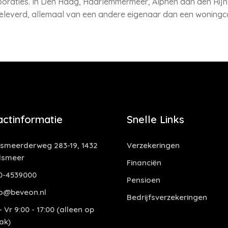
poraties. In Den Haag, Haarlemmermeer, Alphen aan den Rijn
everd, allemaal van een andere eigenaar dan een woningc
actinformatie
Snelle Links
smeerderweg 283-19, 1432
Verzekeringen
lsmeer
Financiën
0-4539000
Pensioen
o@beveon.nl
Bedrijfsverzekeringen
 Vr 9:00 - 17:00 (alleen op
ak)