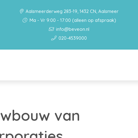
Aalsmeerderweg 283-19, 1432 CN, Aalsmeer
Ma - Vr 9:00 - 17:00 (alleen op afspraak)
info@beveon.nl
020-4539000
uwbouw van
rporaties