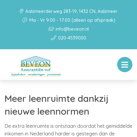
Aalsmeerderweg 283-19, 1432 CN, Aalsmeer
Ma - Vr 9:00 - 17:00 (alleen op afspraak)
info@beveon.nl
020-4539000
Meer leenruimte dankzij
nieuwe leennormen
De extra leenruimte is ontstaan doordat het gemiddelde
inkomen in Nederland harder is gestegen dan de