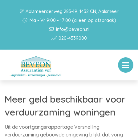
Aalsmeerderweg 283-19, 1432 CN, Aalsmeer
Ma - Vr 9:00 - 17:00 (alleen op afspraak)
info@beveon.nl
020-4539000
Meer geld beschikbaar voor
verduurzaming woningen
Uit de voortgangsrapportage Versnelling
verduurzaming gebouwde omgeving blijkt dat vorig