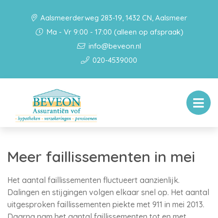
Aalsmeerderweg 283-19, 1432 CN, Aalsmeer
Ma - Vr 9:00 - 17:00 (alleen op afspraak)
info@beveon.nl
020-4539000
Meer faillissementen in mei
Het aantal faillissementen fluctueert aanzienlijk.
Dalingen en stijgingen volgen elkaar snel op. Het aantal
uitgesproken faillissementen piekte met 911 in mei 2013.
Daarna nam het aantal faillissementen tot en met