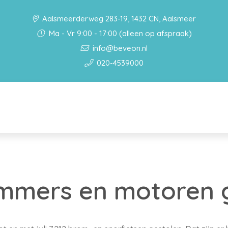
Aalsmeerderweg 283-19, 1432 CN, Aalsmeer
Ma - Vr 9:00 - 17:00 (alleen op afspraak)
info@beveon.nl
020-4539000
mmers en motoren 