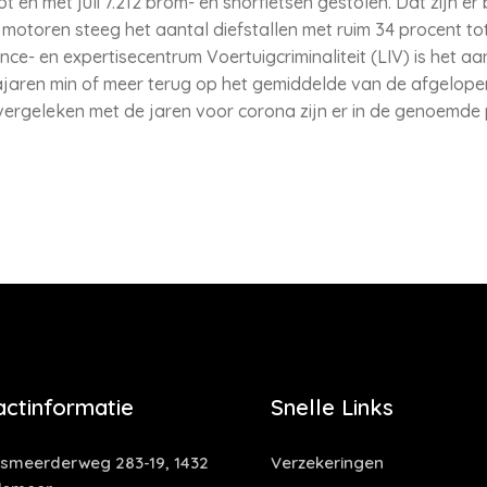
t en met juli 7.212 brom- en snorfietsen gestolen. Dat zijn er
 motoren steeg het aantal diefstallen met ruim 34 procent tot
ence- en expertisecentrum Voertuigcriminaliteit (LIV) is het a
jaren min of meer terug op het gemiddelde van de afgelopen z
vergeleken met de jaren voor corona zijn er in de genoemde
actinformatie
Snelle Links
smeerderweg 283-19, 1432
Verzekeringen