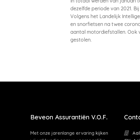
In totaal werden van januari to
dezelfde periode van 2021. Bij
Volgens het Landelijk Intellig
en snorfietsen na twee corona
aantal motordiefstallen. Ook 
gestolen.
Beveon Assurantiën V.O.F.
Cont
Met onze jarenlange ervaring kijken
Aal