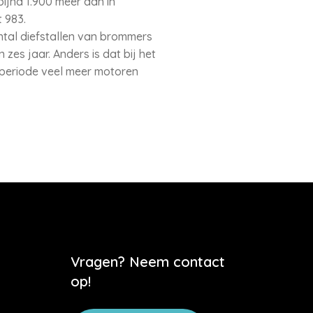
 bijna 1.900 meer dan in
 983.
antal diefstallen van brommers
es jaar. Anders is dat bij het
 periode veel meer motoren
Vragen? Neem contact
op!