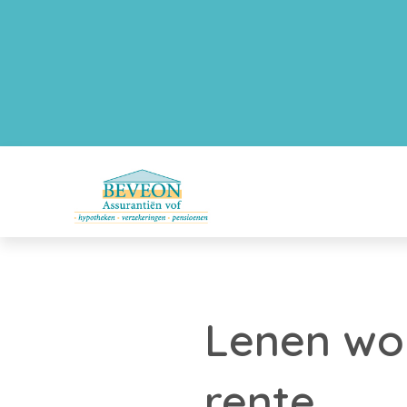
Lenen wor
rente