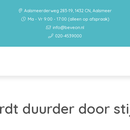
Aalsmeerderweg 283-19, 1432 CN, Aalsmeer
Ma - Vr 9:00 - 17:00 (alleen op afspraak)
info@beveon.nl
020-4539000
dt duurder door st