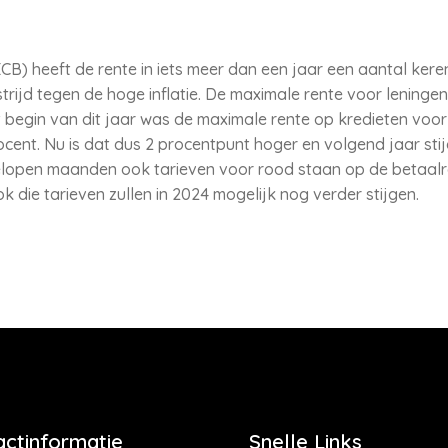
B) heeft de rente in iets meer dan een jaar een aantal ker
strijd tegen de hoge inflatie. De maximale rente voor leninge
 begin van dit jaar was de maximale rente op kredieten voor
ocent. Nu is dat dus 2 procentpunt hoger en volgend jaar stij
lopen maanden ook tarieven voor rood staan op de betaalr
 die tarieven zullen in 2024 mogelijk nog verder stijgen.
actinformatie
Snelle Links