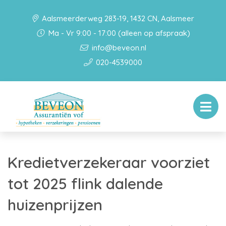
Aalsmeerderweg 283-19, 1432 CN, Aalsmeer
Ma - Vr 9:00 - 17:00 (alleen op afspraak)
info@beveon.nl
020-4539000
Kredietverzekeraar voorziet
tot 2025 flink dalende
huizenprijzen