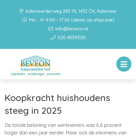
Aalsmeerderweg 283-19, 1432 CN, Aalsmeer
Ma - Vr 9:00 - 17:00 (alleen op afspraak)
info@beveon.nl
020-4539000
Koopkracht huishoudens
steeg in 2025
De totale beloning van werknemers was 6,6 procent
hoger dan een jaar eerder. Maar ook de inkomens van