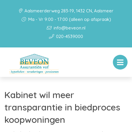
Aalsmeerderweg 283-19, 1432 CN, Aalsmeer
Ma - Vr 9:00 - 17:00 (alleen op afspraak)
info@beveon.nl
020-4539000
Kabinet wil meer
transparantie in biedproces
koopwoningen