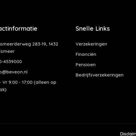
actinformatie
Snelle Links
smeerderweg 283-19, 1432
Verzekeringen
lsmeer
Financiën
0-4539000
Pensioen
o@beveon.nl
Bedrijfsverzekeringen
 Vr 9:00 - 17:00 (alleen op
ak)
Disclai