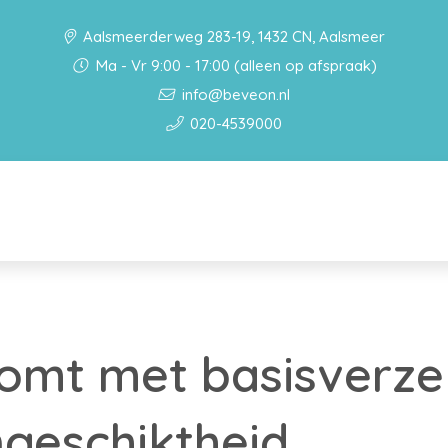
Aalsmeerderweg 283-19, 1432 CN, Aalsmeer
Ma - Vr 9:00 - 17:00 (alleen op afspraak)
info@beveon.nl
020-4539000
omt met basisverze
geschiktheid