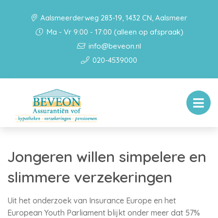
Aalsmeerderweg 283-19, 1432 CN, Aalsmeer
Ma - Vr 9:00 - 17:00 (alleen op afspraak)
info@beveon.nl
020-4539000
Jongeren willen simpelere en
slimmere verzekeringen
Uit het onderzoek van Insurance Europe en het
European Youth Parliament blijkt onder meer dat 57%