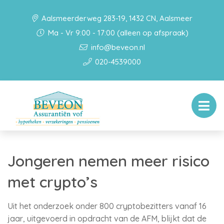
Aalsmeerderweg 283-19, 1432 CN, Aalsmeer
Ma - Vr 9:00 - 17:00 (alleen op afspraak)
info@beveon.nl
020-4539000
Jongeren nemen meer risico
met crypto’s
Uit het onderzoek onder 800 cryptobezitters vanaf 16
jaar, uitgevoerd in opdracht van de AFM, blijkt dat de