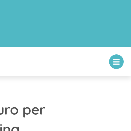
uro per
ing