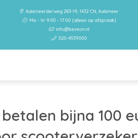
Aalsmeerderweg 283-19, 1432 CN, Aalsmeer
Ma - Vr 9:00 - 17:00 (alleen op afspraak)
info@beveon.nl
020-4539000
betalen bijna 100 e
or scooterverzeker