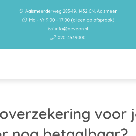
Aalsmeerderweg 283-19, 1432 CN, Aalsmeer
Ma - Vr 9:00 - 17:00 (alleen op afspraak)
info@beveon.nl
020-4539000
toverzekering voor 
r nog betaalbaar?