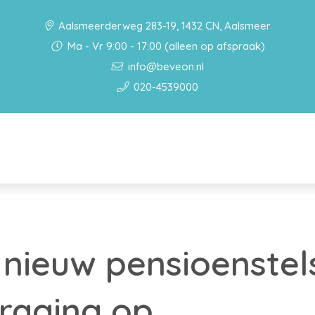
Aalsmeerderweg 283-19, 1432 CN, Aalsmeer
Ma - Vr 9:00 - 17:00 (alleen op afspraak)
info@beveon.nl
020-4539000
 nieuw pensioenstel
raging op