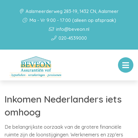
Aalsmeerderweg 283-19, 1432 CN, Aalsmeer
Ma - Vr 9:00 - 17:00 (alleen op afspraak)
info@beveon.nl
020-4539000
Inkomen Nederlanders iets
omhoog
De belangrijkste oorzaak van de grotere financiële
ruimte zijn de loonstijgingen. Werknemers en zzp'ers