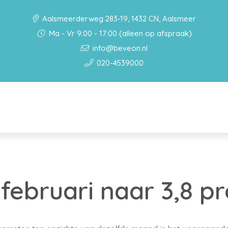
Aalsmeerderweg 283-19, 1432 CN, Aalsmeer
Ma - Vr 9:00 - 17:00 (alleen op afspraak)
info@beveon.nl
020-4539000
n februari naar 3,8 p