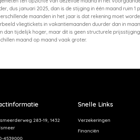
gemeten ten opzichte van dezelfde maand in het voorgaande ja
, dus januari 2025, dan is de stijging in één maand ruim 1 p
verschillende maanden in het jaar is dat rekening moet wor
oorbeeld vliegtickets in vakantiemaanden duurder dan in maa
n dan tijdelijk hoger, maar dit is geen structurele prijsstijgin
rschillen maand op maand vaak groter.
actinformatie
Snelle Links
smeerderweg 283-19, 1432
Verzekeringen
lsmeer
Financiën
0-4539000