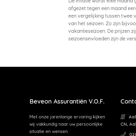
De inflatie wordt elke maand 
afgezet tegen een maand eerder
een vergelijking tussen twee 
van het seizoen. Zo zijn bijv
vakantieseizoen. De prijzen zij
seizoensinvloeden zijn de ve
Beveon Assurantiën V.O.F.
Cont
Met onze jarenlange ervaring kijken
Aal
wij vakkundig naar uw persoonlijke
CN, Aa
situatie en wensen.
02