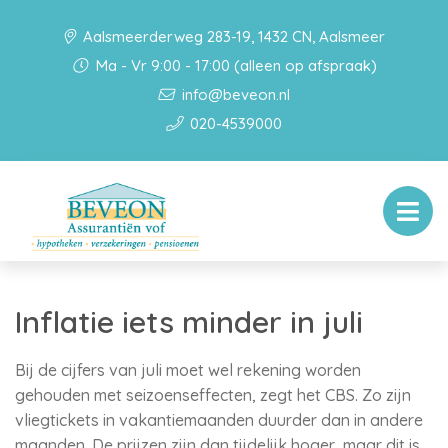
Aalsmeerderweg 283-19, 1432 CN, Aalsmeer
Ma - Vr 9:00 - 17:00 (alleen op afspraak)
info@beveon.nl
020-4539000
Inflatie iets minder in juli
Bij de cijfers van juli moet wel rekening worden
gehouden met seizoenseffecten, zegt het CBS. Zo zijn
vliegtickets in vakantiemaanden duurder dan in andere
maanden. De prijzen zijn dan tijdelijk hoger, maar dit is