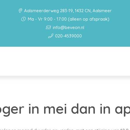
Aalsmeerderweg 283-19, 1432 CN, Aalsmeer
Ma - Vr 9:00 - 17:00 (alleen op afspraak)
info@beveon.nl
020-4539000
oger in mei dan in ap