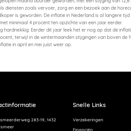
fgelopen maand duurder geworden, met een stijging van 12,8 
 als diensten zoals vervoer, zorg en een bezoek aan de hore
koper is geworden. De inflatie in Nederland is al langere tijd
 met minimaal 4 procent ten opzichte van een jaar eerder.
ing hardnekkig. Eerder dit jaar leek het er nog op dat de infl
 procent, terwijl in de wintermaanden stijgingen van boven de
latie in april en mei juist weer op.
actinformatie
Snelle Links
smeerderweg 283-19, 1432
Verzekeringen
lsmeer
Financiën