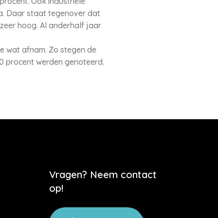
procent. Ook industriële
ca. Daar staat tegenover dat
 zeer hoog. Al anderhalf jaar
atie wat afnam. Zo stegen de
 10 procent werden genoteerd.
Vragen? Neem contact
op!