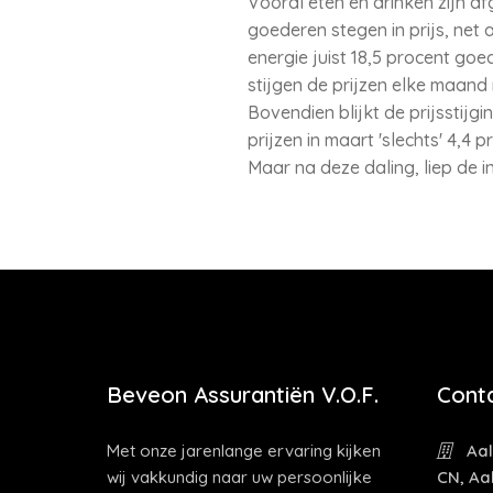
Vooral eten en drinken zijn a
goederen stegen in prijs, net
energie juist 18,5 procent goed
stijgen de prijzen elke maand
Bovendien blijkt de prijsstijg
prijzen in maart 'slechts' 4,4
Maar na deze daling, liep de inf
Beveon Assurantiën V.O.F.
Cont
Met onze jarenlange ervaring kijken
Aal
wij vakkundig naar uw persoonlijke
CN, Aa