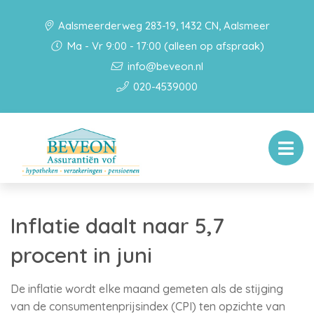
Aalsmeerderweg 283-19, 1432 CN, Aalsmeer
Ma - Vr 9:00 - 17:00 (alleen op afspraak)
info@beveon.nl
020-4539000
Inflatie daalt naar 5,7
procent in juni
De inflatie wordt elke maand gemeten als de stijging
van de consumentenprijsindex (CPI) ten opzichte van