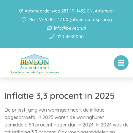
Aalsmeerderweg 283-19, 1432 CN, Aalsmeer
Ma - Vr 9:00 - 17:00 (alleen op afspraak)
info@beveon.nl
020-4539000
Inflatie 3,3 procent in 2025
De prijsstijging van woningen heeft de inflatie
opgeschroefd. In 2025 waren de woninghuren
gemiddeld 5,1 procent hoger dan in 2024. In 2024 was de
prijsstijging 3,7 procent. Ook voedingsmiddelen en