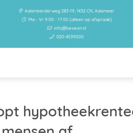
Aalsmeerderweg 283-19, 1432 CN, Aalsmeer
Ma - Vr 9:00 - 17:00 (alleen op afspraak)
info@beveon.nl
020-4539000
oopt hypotheekrente
 mensen af