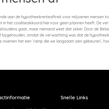
inde aan de hypotheekrenteaftrek voor miljoenen mensen to
in het coalitieakkoord hiervoor geen plannen heeft. De ver
uishoudens gaat, maar niemand weet dat zeker. Door de Bela
01 bijgehouden, omdat de verwachting was dat de hypotheekr
rts noemen het een ´ramp die we langzaam zien gebeuren´, h
actinformatie
Snelle Links