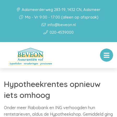
Aalsmeerderweg 283-19, 1432 CN, Aalsmeer
Ma - Vr 9:00 - 17:00 (alleen op afspraak)
info@beveon.nl
020-4539000
Hypotheekrentes opnieuw
iets omhoog
Onder meer Rabobank en ING verhoogden hun
rentetarieven, aldus de Hypotheekshop. Gemiddeld ging